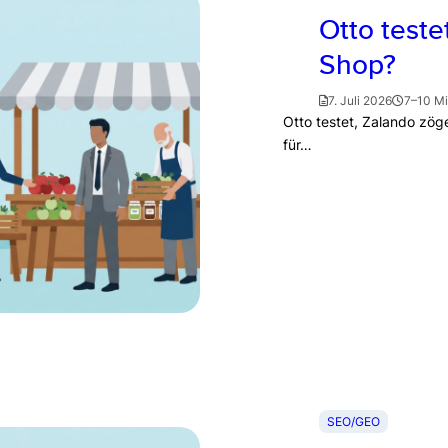
Otto teste
Shop?
7. Juli 2026
7–10 M
Otto testet, Zalando zö
für…
SEO/GEO