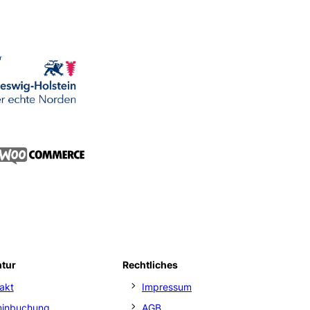
ntur
Rechtliches
akt
Impressum
minbuchung
AGB