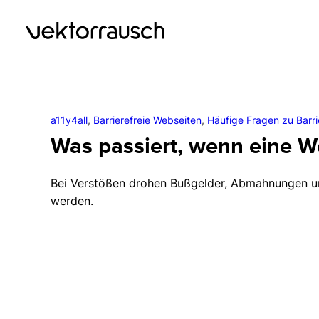
a11y4all
, 
Barrierefreie Webseiten
, 
Häufige Fragen zu Barrie
Was passiert, wenn eine Web
Bei Verstößen drohen Bußgelder, Abmahnungen un
werden.