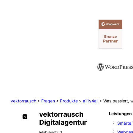
vektorrausch
>
Fragen
>
Produkte
>
a11y4all
>
Was passiert, w
vektorrausch
Leistungen
Digitalagentur
Smarte 
Webdes
Mühlenstr. 1