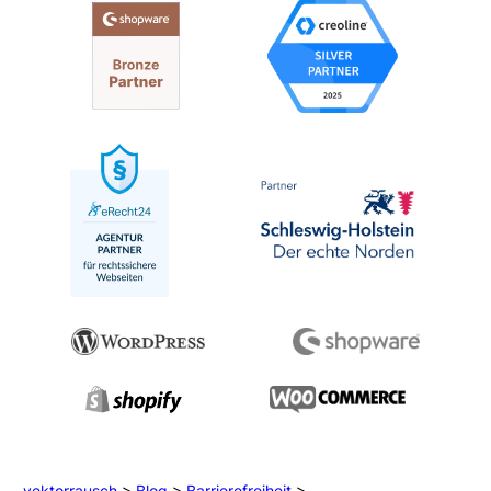
vektorrausch
>
Blog
>
Barrierefreiheit
>