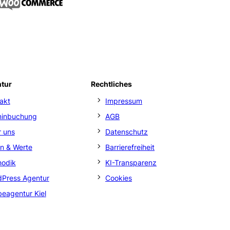
ntur
Rechtliches
akt
Impressum
minbuchung
AGB
 uns
Datenschutz
on & Werte
Barrierefreiheit
hodik
KI-Transparenz
Press Agentur
Cookies
eagentur Kiel