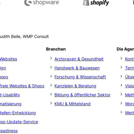
Judith Beile, WMP Consult
Branchen
Die Age
Websites
Arztpraxen & Gesundheit
Kont
ign
Handwerk & Bauwesen
Ter
hops
Forschung & Wissenschaft
Über
efreie Websites & Shops
Kanzleien & Beratung
Visi
-Usability
Bildung & öffentlicher Sektor
Met
matisierung
KMU & Mittelstand
Word
stellen-Entwicklung
Werb
ss-Update-Service
eadiness