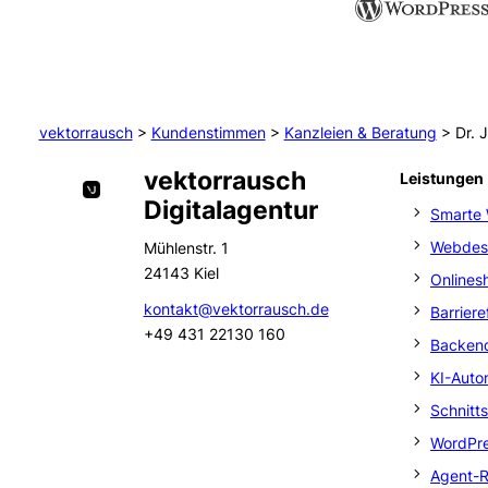
vektorrausch
>
Kundenstimmen
>
Kanzleien & Beratung
>
Dr. 
vektorrausch
Leistungen
Digitalagentur
Smarte 
Webdes
Mühlenstr. 1
24143 Kiel
Onlines
kontakt@vektorrausch.de
Barrier
+49 431 22130 160
Backend
KI-Auto
Schnitt
WordPre
Agent-R