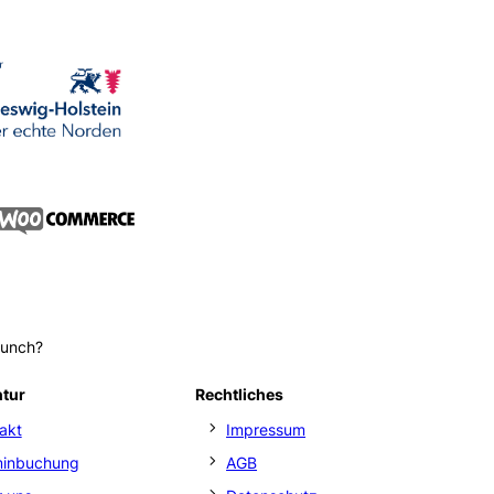
aunch?
ntur
Rechtliches
akt
Impressum
minbuchung
AGB