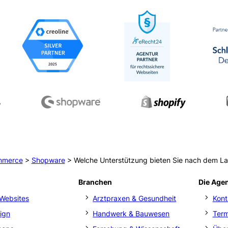
mmerce
>
Shopware
>
Welche Unterstützung bieten Sie nach dem L
Branchen
Die Age
Websites
Arztpraxen & Gesundheit
Kont
ign
Handwerk & Bauwesen
Ter