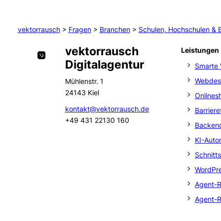
vektorrausch
>
Fragen
>
Branchen
>
Schulen, Hochschulen & 
vektorrausch
Leistungen
Digitalagentur
Smarte 
Webdes
Mühlenstr. 1
24143 Kiel
Onlines
kontakt@vektorrausch.de
Barrier
+49 431 22130 160
Backend
KI-Auto
Schnitt
WordPre
Agent-R
Agent-R