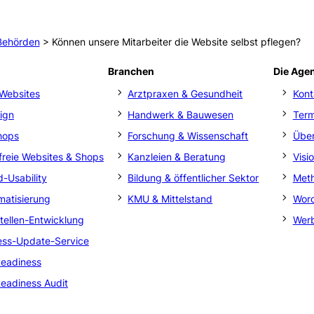
Behörden
>
Können unsere Mitarbeiter die Website selbst pflegen?
Branchen
Die Age
Websites
Arztpraxen & Gesundheit
Kont
ign
Handwerk & Bauwesen
Ter
hops
Forschung & Wissenschaft
Über
efreie Websites & Shops
Kanzleien & Beratung
Visi
-Usability
Bildung & öffentlicher Sektor
Met
matisierung
KMU & Mittelstand
Word
stellen-Entwicklung
Werb
ss-Update-Service
eadiness
eadiness Audit