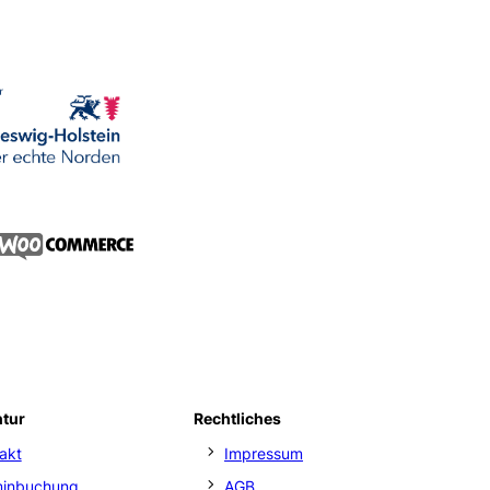
ntur
Rechtliches
akt
Impressum
minbuchung
AGB